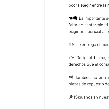
podrá elegir entre la 
👁‍🗨 Es importante s
falta de conformidad.
exigir una pericial a 
‼️ Si se entrega el bi
👉 De igual forma, s
derechos que el cons
🆕 También ha entrad
piezas de repuesto d
🔎 !Síguenos en nues