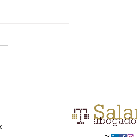
MPORTANCIA DE LAS
TULACIONES
RIMONIALES
rg