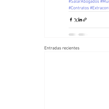
#SalarAbogados
#Mur
#Contratos
#Extracon
Entradas recientes