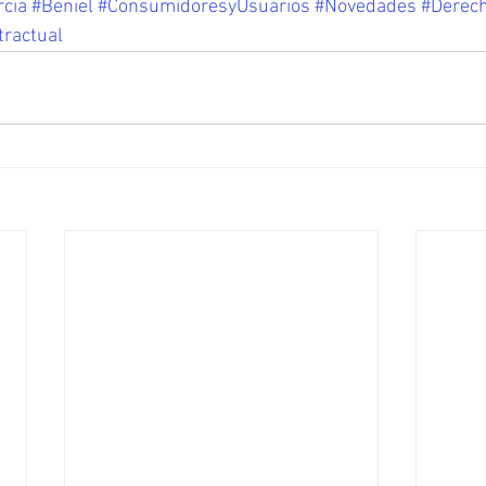
cia
#Beniel
#ConsumidoresyUsuarios
#Novedades
#Derech
tractual