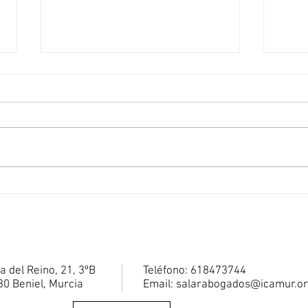
CUSTODIA COMPARTIDA, LA
LA I
MAS BENEFICIOSA PARA LOS
CAPI
MENORES
MAT
a del Reino, 21, 3ºB
Teléfono: 618473744
0 Beniel, Murcia
Email:
salarabogados@icamur.o