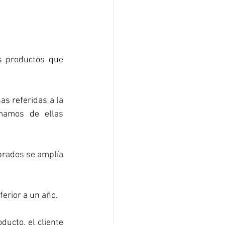
 productos que 
s referidas a la 
mamos de ellas 
prados se amplía 
erior a un año.
ucto, el cliente 