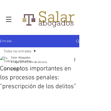
Entrada
Todas las entradas
Salar Abogados
Todas las entradas
31 ago 2016
2 min de lectura
Conceptos importantes en
Sin categoría
los procesos penales:
“prescripción de los delitos”