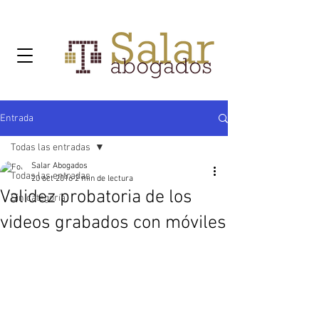
Entrada
Todas las entradas
Salar Abogados
Todas las entradas
20 oct 2016
2 min de lectura
Validez probatoria de los
Sin categoría
videos grabados con móviles