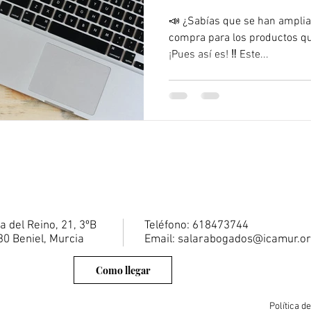
CONSUMIDORES 
📣 ¿Sabías que se han amplia
compra para los productos qu
¡Pues así es! ‼️ Este...
a del Reino, 21, 3ºB
Teléfono: 618473744
0 Beniel, Murcia
Email:
salarabogados@icamur.o
Como llegar
Política d