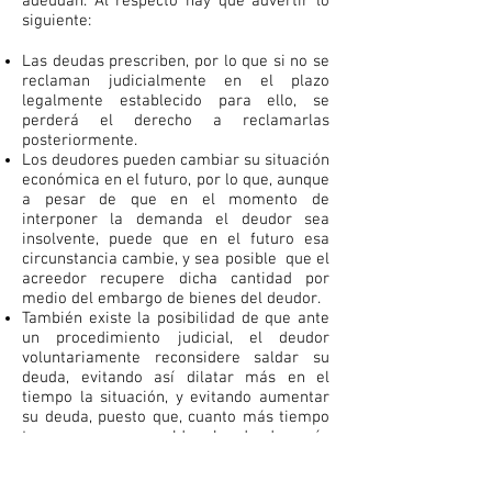
adeudan. Al respecto hay que advertir lo
siguiente:
Las deudas prescriben, por lo que si no se
reclaman judicialmente en el plazo
legalmente establecido para ello, se
perderá el derecho a reclamarlas
posteriormente.
Los deudores pueden cambiar su situación
económica en el futuro, por lo que, aunque
a pesar de que en el momento de
interponer la demanda el deudor sea
insolvente, puede que en el futuro esa
circunstancia cambie, y sea posible que el
acreedor recupere dicha cantidad por
medio del embargo de bienes del deudor.
También existe la posibilidad de que ante
un procedimiento judicial, el deudor
voluntariamente reconsidere saldar su
deuda, evitando así dilatar más en el
tiempo la situación, y evitando aumentar
su deuda, puesto que, cuanto más tiempo
transcurra para saldar la deuda, más
intereses devengados deberá abonar.
Asimismo, si por las circunstancias