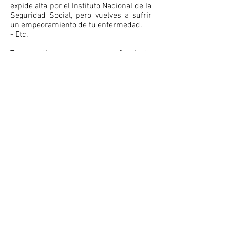
expide alta por el Instituto Nacional de la
Seguridad Social, pero vuelves a sufrir
un empeoramiento de tu enfermedad.
- Etc.
Te garantizamos un acompañamiento
durante todo el proceso, y un
asesoramiento ya no sólo legal, sino
también médico, pues contamos
también con la colaboración de dichos
profesionales.
Miembro de:
Avenida del Reino, 21, 3ºB
30130 Beniel, Murcia
Teléfono:
618473744
Email:
salarabogados@icamur.org
Como llegar