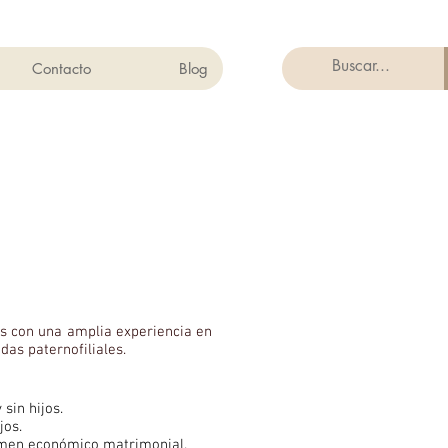
Contacto
Blog
os con una amplia experiencia en
das paternofiliales.
sin hijos.
ijos.
gimen económico matrimonial.