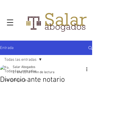
Entrada
Todas las entradas
Salar Abogados
Todas las entradas
27 ene 2016
1 min de lectura
Divorcio ante notario
Sin categoría