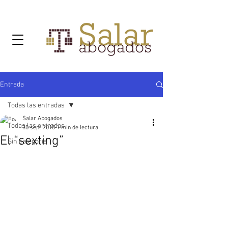
Entrada
Todas las entradas
Salar Abogados
Todas las entradas
30 sept 2015
1 min de lectura
El “sexting”
Sin categoría